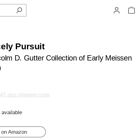
S
ely Pursuit
olm D. Gutter Collection of Early Meissen
n
VAT plus shipping costs
 available
 on Amazon