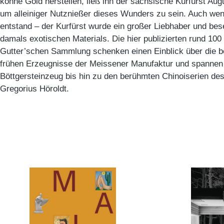
könne Gold herstellen, ließ ihn der sächsische Kurfürst Aug
um alleiniger Nutznießer dieses Wunders zu sein. Auch wen
entstand – der Kurfürst wurde ein großer Liebhaber und b
damals exotischen Materials. Die hier publizierten rund 100
Gutter’schen Sammlung schenken einen Einblick über die be
frühen Erzeugnisse der Meissener Manufaktur und spanne
Böttgersteinzeug bis hin zu den berühmten Chinoiserien de
Gregorius Höroldt.