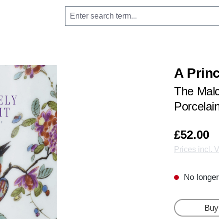
A Princ
The Malc
Porcelai
£52.00
Prices incl. 
No longer
Buy