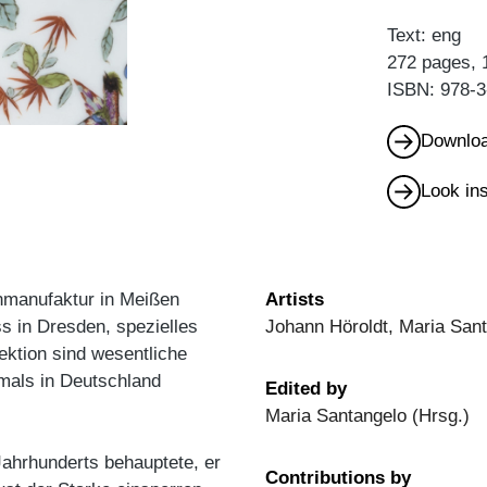
Text: eng
272 pages, 
ISBN: 978-3
Downloa
Look in
anmanufaktur in Meißen
Artists
s in Dresden, spezielles
Johann Höroldt, Maria San
ektion sind wesentliche
mals in Deutschland
Edited by
Maria Santangelo (Hrsg.)
Jahrhunderts behauptete, er
Contributions by