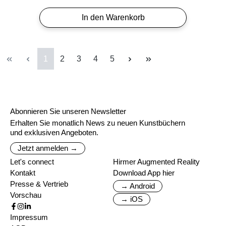
In den Warenkorb
Seite
Seite
Seite
Seite
Seite
1
2
3
4
5
Abonnieren Sie unseren Newsletter
Erhalten Sie monatlich News zu neuen Kunstbüchern
und exklusiven Angeboten.
Jetzt anmelden →
Let's connect
Hirmer Augmented Reality
Kontakt
Download App hier
Presse & Vertrieb
→ Android
Vorschau
→ iOS
Impressum