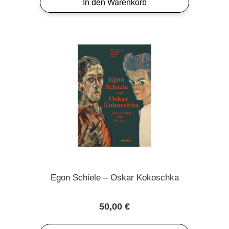
In den Warenkorb
Egon Schiele – Oskar Kokoschka
Regulärer Preis:
50,00 €