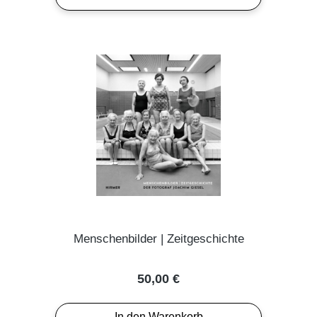
Menschenbilder | Zeitgeschichte
Regulärer Preis:
50,00 €
In den Warenkorb