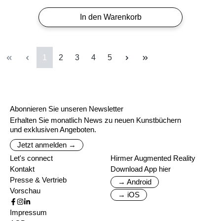
In den Warenkorb
Seite
Seite
Seite
Seite
Seite
1
2
3
4
5
Abonnieren Sie unseren Newsletter
Erhalten Sie monatlich News zu neuen Kunstbüchern
und exklusiven Angeboten.
Jetzt anmelden →
Let's connect
Hirmer Augmented Reality
Kontakt
Download App hier
Presse & Vertrieb
→ Android
Vorschau
→ iOS
Impressum