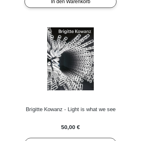
In den Warenkorb
Brigitte Kowanz - Light is what we see
Regulärer Preis:
50,00 €