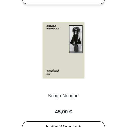
Senga Nengudi
Regulärer Preis:
45,00 €
In den Warenkorb