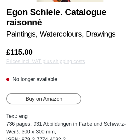
Egon Schiele. Catalogue
raisonné
Paintings, Watercolours, Drawings
£115.00
Prices incl. VAT plus shipping costs
No longer available
Buy on Amazon
Text: eng
736 pages, 931 Abbildungen in Farbe und Schwarz-
Weiß, 300 x 300 mm,
ISBN: 978-3-7774-4032-3