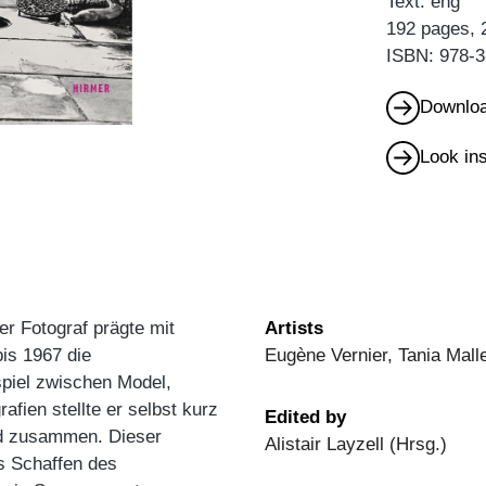
Text: eng
192 pages, 
ISBN: 978-3
Downloa
Look in
r Fotograf prägte mit
Artists
bis 1967 die
Eugène Vernier, Tania Mall
piel zwischen Model,
afien stellte er selbst kurz
Edited by
nd zusammen. Dieser
Alistair Layzell (Hrsg.)
as Schaffen des