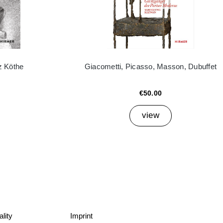
z Köthe
Giacometti, Picasso, Masson, Dubuffet
€50.00
view
lity
Imprint