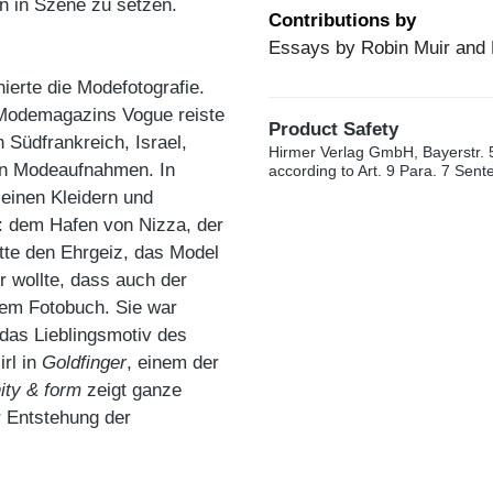
n in Szene zu setzen.
Contributions by
Essays by Robin Muir and
ierte die Modefotografie.
 Modemagazins Vogue reiste
Product Safety
 Südfrankreich, Israel,
Hirmer Verlag GmbH, Bayerstr. 
en Modeaufnahmen. In
according to Art. 9 Para. 7 Sen
seinen Kleidern und
: dem Hafen von Nizza, der
tte den Ehrgeiz, das Model
r wollte, dass auch der
 dem Fotobuch. Sie war
 das Lieblingsmotiv des
rl in
Goldfinger
, einem der
nity & form
zeigt ganze
 Entstehung der