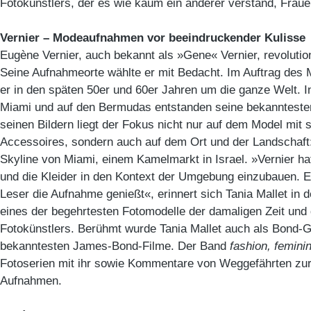
Fotokünstlers, der es wie kaum ein anderer verstand, Fraue
Vernier – Modeaufnahmen vor beeindruckender Kulisse
Eugène Vernier, auch bekannt als »Gene« Vernier, revolution
Seine Aufnahmeorte wählte er mit Bedacht. Im Auftrag des
er in den späten 50er und 60er Jahren um die ganze Welt. In
Miami und auf den Bermudas entstanden seine bekanntest
seinen Bildern liegt der Fokus nicht nur auf dem Model mit 
Accessoires, sondern auch auf dem Ort und der Landschaft
Skyline von Miami, einem Kamelmarkt in Israel. »Vernier ha
und die Kleider in den Kontext der Umgebung einzubauen. E
Leser die Aufnahme genießt«, erinnert sich Tania Mallet in
eines der begehrtesten Fotomodelle der damaligen Zeit und
Fotokünstlers. Berühmt wurde Tania Mallet auch als Bond-Gi
bekanntesten James-Bond-Filme. Der Band
fashion, femini
Fotoserien mit ihr sowie Kommentare von Weggefährten zur
Aufnahmen.