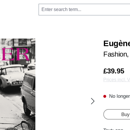
Eugène
Fashion,
£39.95
Prices incl. 
No longer
Buy