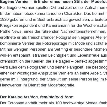
Eugène Vernier – Erfinder eines neuen Stils der Modefot
Für Eugène Vernier spielten Ort und Zeit seiner Aufnahmen e
Bilder haben fotodokumentarischen Charakter. Das kommt ni
1920 geboren und in Südfrankreich aufgewachsen, arbeitete
Kriegskorrespondent und Kameramann für die Wochenschau.
Pathé News, eines der führenden Nachrichtenunternehmen, 
eröffnete er als freischaffender Fotograf sein eigenes Atelie
kombinierte Vernier die Fotoreportage mit Mode und schuf ei
Mit nur wenigen Personen am Set fing er besondere Moment
wirken entspannt, strahlen Leichtigkeit und Lebensfreue au
offensichtlich die Kleider, die sie tragen – perfekt abgesti
vertrauen dem Fotografen und seiner Fähigkeit, sie bestmö
einer der wichtigsten Ansprüche Verniers an seine Arbeit. Ver
gerne im Hintergrund, der Starkult um seine Person lag im f
Handwerker im Dienst der Modefotografie.
Der Katalog
fashion, femininity & form
Der Fotoband enthält mehr als 100 hochwertige Modeaufna