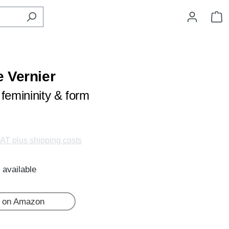
S
 Vernier
 femininity & form
VAT plus shipping costs
 available
 on Amazon