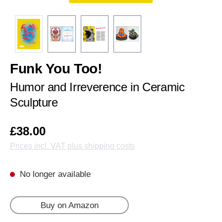
Funk You Too!
Humor and Irreverence in Ceramic
Sculpture
£38.00
Prices incl. VAT plus shipping costs
No longer available
Buy on Amazon