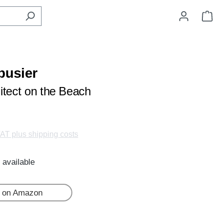
S
busier
itect on the Beach
VAT plus shipping costs
 available
 on Amazon