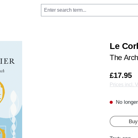
Le Cor
The Arch
£17.95
Prices incl. 
No longer
Buy