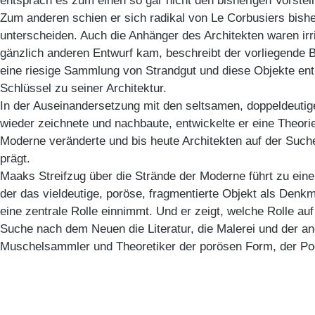
entsprach es zum einen so gar nicht den bisherigen Vorstel
Zum anderen schien er sich radikal von Le Corbusiers bish
unterscheiden. Auch die Anhänger des Architekten waren irr
gänzlich anderen Entwurf kam, beschreibt der vorliegende 
eine riesige Sammlung von Strandgut und diese Objekte ent
Schlüssel zu seiner Architektur.
In der Auseinandersetzung mit den seltsamen, doppeldeuti
wieder zeichnete und nachbaute, entwickelte er eine Theori
Moderne veränderte und bis heute Architekten auf der Suc
prägt.
Maaks Streifzug über die Strände der Moderne führt zu eine
der das vieldeutige, poröse, fragmentierte Objekt als Den
eine zentrale Rolle einnimmt. Und er zeigt, welche Rolle a
Suche nach dem Neuen die Literatur, die Malerei und der a
Muschelsammler und Theoretiker der porösen Form, der Poet