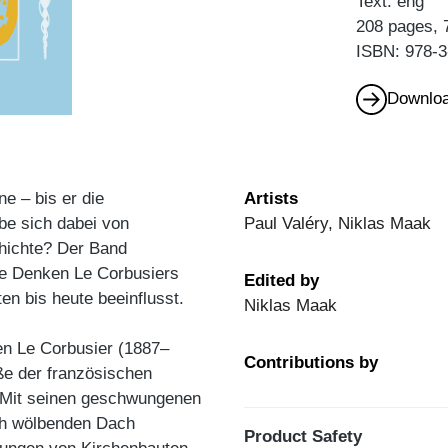
Text: eng
208 pages, 
ISBN: 978-3
Downloa
ne – bis er die
Artists
be sich dabei von
Paul Valéry, Niklas Maak
chichte? Der Band
che Denken Le Corbusiers
Edited by
ten bis heute beeinflusst.
Niklas Maak
en Le Corbusier (1887–
Contributions by
ße der französischen
n. Mit seinen geschwungenen
ch wölbenden Dach
Product Safety