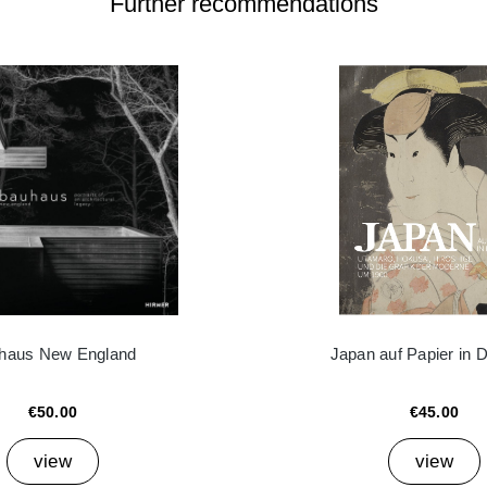
Further recommendations
haus New England
Japan auf Papier in 
€50.00
€45.00
view
view