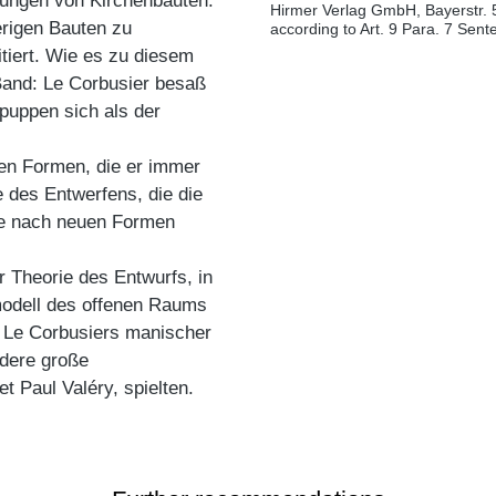
lungen von Kirchenbauten.
Hirmer Verlag GmbH, Bayerstr. 
erigen Bauten zu
according to Art. 9 Para. 7 Sen
itiert. Wie es zu diesem
Band: Le Corbusier besaß
puppen sich als der
gen Formen, die er immer
e des Entwerfens, die die
he nach neuen Formen
r Theorie des Entwurfs, in
kmodell des offenen Raums
uf Le Corbusiers manischer
ndere große
 Paul Valéry, spielten.