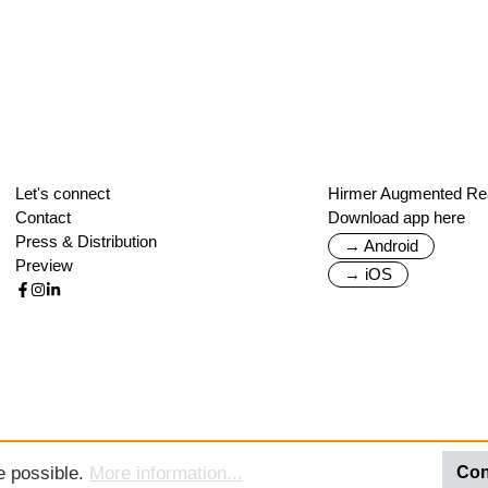
Let's connect
Hirmer Augmented Rea
Contact
Download app here
Press & Distribution
→ Android
Preview
→ iOS
e possible.
More information...
Con