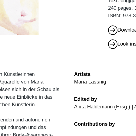
Text: eng|ge
240 pages, 
ISBN: 978-3
Downloa
Look in
n Künstlerinnen
Artists
Aquarelle von Maria
Maria Lassnig
isen sich in der Schau als
e neue Einblicke in das
Edited by
chen Künstlerin.
Anita Haldemann (Hrsg.) |
ierenden und autonomen
Contributions by
mpfindungen und das
 ihrer Body-Awareness-