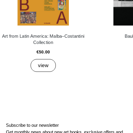
Art from Latin America: Malba–Costantini
Bau
Collection
€50.00
view
Subscribe to our newsletter
Get monthly news about new art books, exclusive offers and