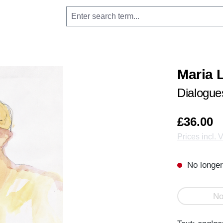
Maria 
Dialogue
£36.00
Prices incl. 
No longer
No