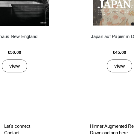
haus New England
Japan auf Papier in 
€50.00
€45.00
view
view
Let's connect
Hirmer Augmented Rea
Contact
Download app here