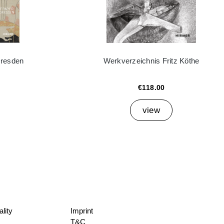
Dresden
Werkverzeichnis Fritz Köthe
€118.00
view
lity
Imprint
T&C