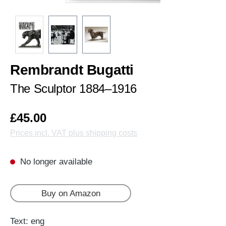
Rembrandt Bugatti
The Sculptor 1884–1916
£45.00
Prices incl. VAT plus shipping costs
No longer available
Buy on Amazon
Text: eng