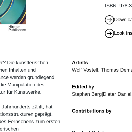
ISBN: 978-3
Downloa
Look in
r? Die künstlerischen
Artists
hen Inhalten und
Wolf Vostell, Thomas Deman
mance werden grundlegend
die Manipulation des
Edited by
tur für Kunstwerke.
Stephan Berg|Dieter Daniel
 Jahrhunderts zählt, hat
Contributions by
tionsstrukturen geprägt.
g des Fernsehens zum ersten
lerischen