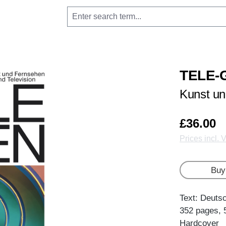
TELE-
Kunst u
£36.00
Prices incl. 
Buy
Text: Deuts
352 pages, 
Hardcover