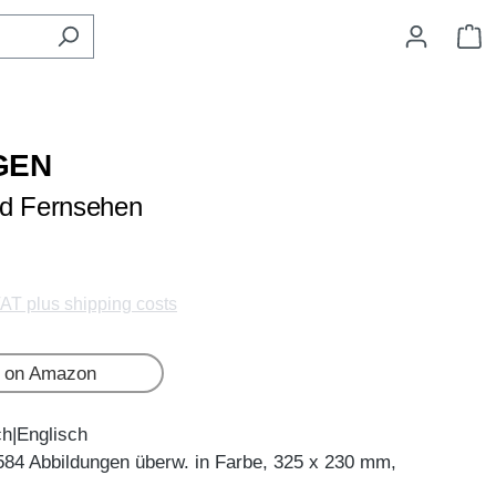
S
GEN
nd Fernsehen
VAT plus shipping costs
 on Amazon
ch|Englisch
584 Abbildungen überw. in Farbe, 325 x 230 mm,