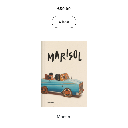
€50.00
view
Marisol