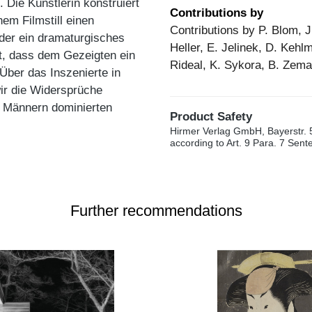
 Die Künstlerin konstruiert
Contributions by
nem Filmstill einen
Contributions by P. Blom, 
lder ein dramaturgisches
Heller, E. Jelinek, D. Keh
t, dass dem Gezeigten ein
Rideal, K. Sykora, B. Zem
Über das Inszenierte in
wir die Widersprüche
n Männern dominierten
Product Safety
Hirmer Verlag GmbH, Bayerstr. 
according to Art. 9 Para. 7 Sen
Further recommendations