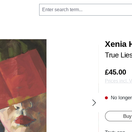
Xenia 
True Lie
£45.00
Prices incl. 
No longer
Buy