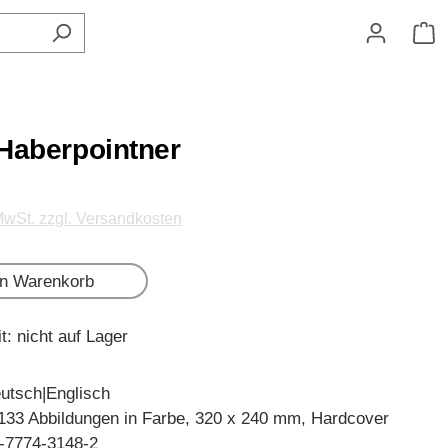
W
 Haberpointner
 MwSt. zzgl. Versandkosten
en Warenkorb
t: nicht auf Lager
utsch|Englisch
 133 Abbildungen in Farbe, 320 x 240 mm, Hardcover
-7774-3148-2