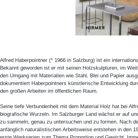
Alfred Haberpointner (* 1966 in Salzburg) ist ein internation
Bekannt geworden ist er mit seinen Holzskulpturen, im Weite
den Umgang mit Materialien wie Stahl, Blei und Papier ausg
dokumentiert Haberpointners künstlerische Entwicklung durc
den großen Arbeiten im öffentlichen Raum.
Seine tiefe Verbundenheit mit dem Material Holz hat bei Alf
biografische Wurzeln. Im Salzburger Land wächst er auf un
zu sammeln, genau zu untersuchen und zu formen. Nach de
anfänglich naturalistischen Arbeitsweise entstehen in den 
erste Werkserien zum Thema Proportion und Gewicht. Immer