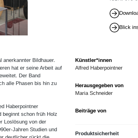
Downloa
Blick i
al anerkannter Bildhauer.
Künstler*innen
ren hat er seine Arbeit auf
Alfred Haberpointner
eweitet. Der Band
h alle Phasen bis hin zu
Herausgegeben von
Maria Schneider
red Haberpointner
Beiträge von
d beginnt schon früh Holz
r Loslösung von der
1990er-Jahren Studien und
Produktsicherheit
 deutlicher rückt die