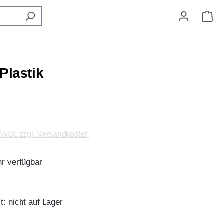
W
Plastik
 MwSt. zzgl. Versandkosten
r verfügbar
t: nicht auf Lager