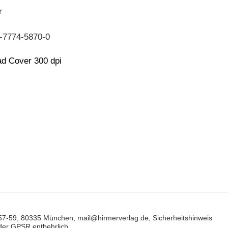
r
-7774-5870-0
d Cover 300 dpi
57-59, 80335 München, mail@hirmerverlag.de, Sicherheitshinweis
 der GPSR entbehrlich.