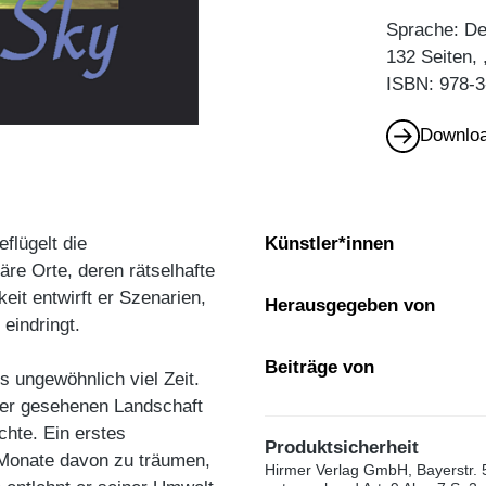
Sprache: De
132 Seiten,
ISBN: 978-3
Downloa
flügelt die
Künstler*innen
äre Orte, deren rätselhafte
eit entwirft er Szenarien,
Herausgegeben von
eindringt.
Beiträge von
s ungewöhnlich viel Zeit.
iner gesehenen Landschaft
chte. Ein erstes
Produktsicherheit
 Monate davon zu träumen,
Hirmer Verlag GmbH, Bayerstr. 