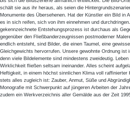
bis sich die Bildszenerie allmählich entwickelt. Die Bild-Ort
schält sie aus ihr heraus, als seien die Hintergrundszenarie
Monumente des Übersehenen. Hat der Künstler ein Bild in A
es in sich reifen, sich von ihm einnehmen und durchdringe
gekennzeichnete Entstehungsprozess ist durchaus als Gegen
gegenüber den Fließbanderzeugnissen postmoderner Malere
endlich entsteht, sind Bilder, die einen Taumel, eine gewiss
Gleichgewichts hervorrufen. Unsere gewohnte Ordnung ist in 
denn viele Bildelemente sind mindestens zweideutig. Leben
Wirklichkeit fließen seltsam ineinander. Alles scheint aufge
Heftigkeit, in einem höchst sinnlichen Klima voll raffinierte
stets alles zugleich ist: Zauber, Anmut, Süße und Abgründi
Monografie mit Schwerpunkt auf jüngeren Arbeiten der Jahr
zudem ein Werkverzeichnis aller Gemälde aus der Zeit 199