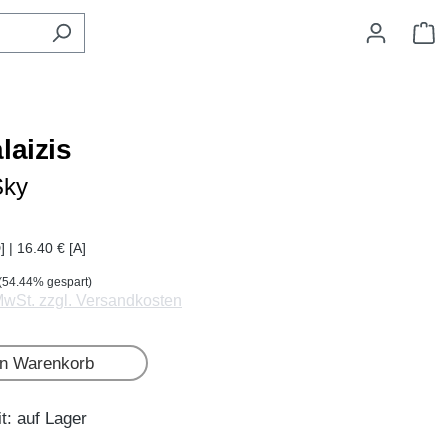
W
laizis
Sky
] | 16.40 € [A]
(54.44% gespart)
 MwSt. zzgl. Versandkosten
en Warenkorb
t: auf Lager