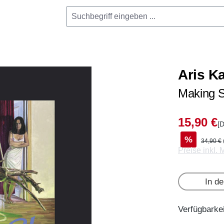
Aris Ka
Making 
15,90 €
[D
%
34,90 €
Preise inkl.
In d
Verfügbarkei