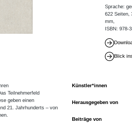
Sprache: ge
622 Seiten,
mm,
ISBN: 978-3
Downloa
Blick i
hren
Künstler*innen
as Teilnehmerfeld
iese geben einen
Herausgegeben von
nd 21. Jahrhunderts – von
nen.
Beiträge von