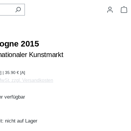
W
logne 2015
rnationaler Kunstmarkt
] | 35.90 € [A]
 MwSt. zzgl. Versandkosten
r verfügbar
t: nicht auf Lager