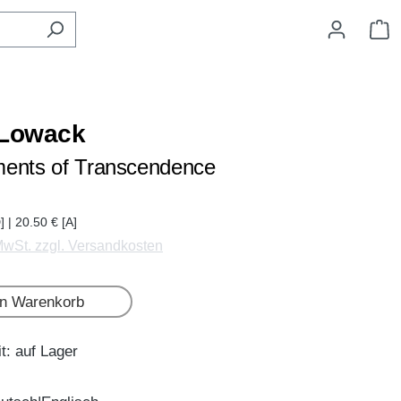
W
 Lowack
ents of Transcendence
] | 20.50 € [A]
 MwSt. zzgl. Versandkosten
en Warenkorb
t: auf Lager