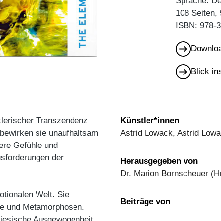
Sprache: De
108 Seiten,
ISBN: 978-3
Downloa
Blick i
tlerischer Transzendenz
Künstler*innen
bewirken sie unaufhaltsam
Astrid Lowack, Astrid Lowa
sere Gefühle und
usforderungen der
Herausgegeben von
Dr. Marion Bornscheuer (H
otionalen Welt. Sie
Beiträge von
de und Metamorphosen.
diesische Ausgewogenheit