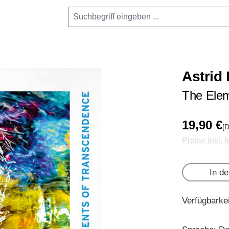
Astrid
The Elem
19,90 €
[D
Preise inkl.
In d
Verfügbarkei