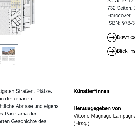
Sprache: D
732 Seiten,
Hardcover
ISBN: 978-3
Downloa
Blick i
tigsten Straßen, Plätze,
Künstler*innen
on der urbanen
htliche Abrisse und eigens
Herausgegeben von
tes Panorama der
Vittorio Magnago Lampugnan
erten Geschichte des
(Hrsg.)