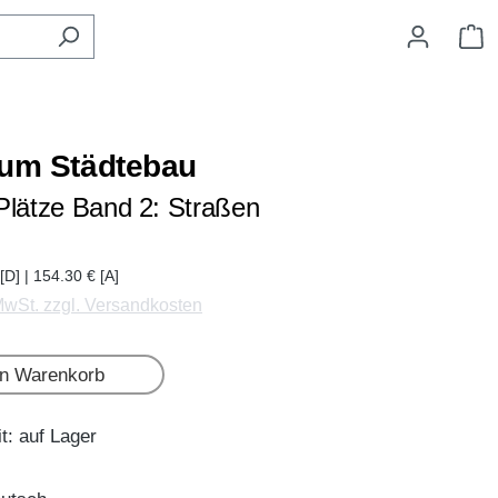
W
zum Städtebau
Plätze Band 2: Straßen
[D] | 154.30 € [A]
 MwSt. zzgl. Versandkosten
en Warenkorb
t: auf Lager