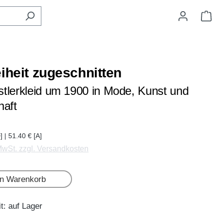
W
eiheit zugeschnitten
tlerkleid um 1900 in Mode, Kunst und
haft
] | 51.40 € [A]
 MwSt. zzgl. Versandkosten
en Warenkorb
t: auf Lager