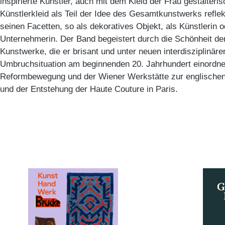
inspirierte Künstler, auch mit dem Kleid der Frau gestalter
Künstlerkleid als Teil der Idee des Gesamtkunstwerks reflekt
seinen Facetten, so als dekoratives Objekt, als Künstlerin 
Unternehmerin. Der Band begeistert durch die Schönheit der
Kunstwerke, die er brisant und unter neuen interdisziplinäre
Umbruchsituation am beginnenden 20. Jahrhundert einordne
Reformbewegung und der Wiener Werkstätte zur englischen
und der Entstehung der Haute Couture in Paris.