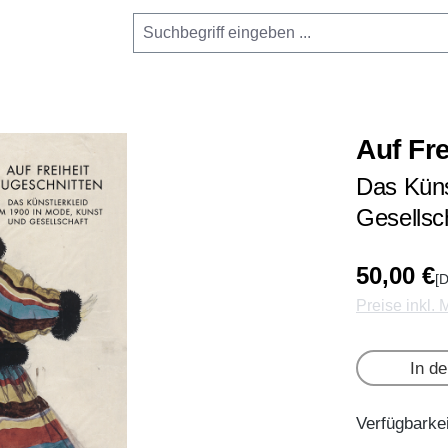
Auf Fr
Das Küns
Gesellsc
50,00 €
[D
Preise inkl.
In d
Verfügbarkei