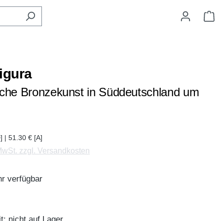
W
igura
che Bronzekunst in Süddeutschland um
] | 51.30 € [A]
 MwSt. zzgl. Versandkosten
r verfügbar
t: nicht auf Lager