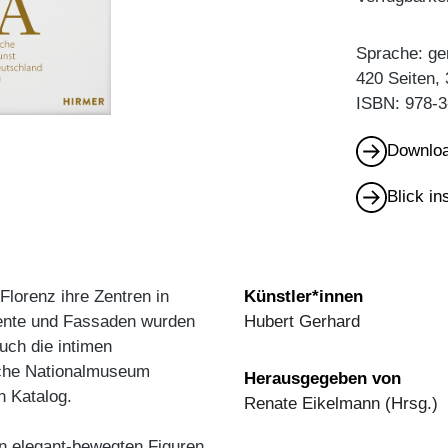
Sprache: ge
420 Seiten,
ISBN: 978-3
Downloa
Blick i
Florenz ihre Zentren in
Künstler*innen
ente und Fassaden wurden
Hubert Gerhard
uch die intimen
sche Nationalmuseum
Herausgegeben von
n Katalog.
Renate Eikelmann (Hrsg.)
n elegant-bewegten Figuren