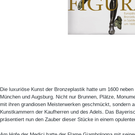
Die luxuriöse Kunst der Bronzeplastik hatte um 1600 neben 
München und Augsburg. Nicht nur Brunnen, Plätze, Monum
mit ihren grandiosen Meisterwerken geschmückt, sondern a
Kunstkammern der Kaufherren und des Adels. Das Bayeri
präsentiert nun den Zauber dieser Stücke in einem opulente
Am Hofe der Medici hatte der Flame Giambologna mit seine