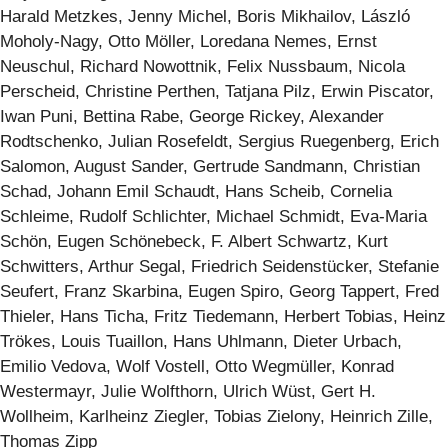
Harald Metzkes, Jenny Michel, Boris Mikhailov, László
Moholy-Nagy, Otto Möller, Loredana Nemes, Ernst
Neuschul, Richard Nowottnik, Felix Nussbaum, Nicola
Perscheid, Christine Perthen, Tatjana Pilz, Erwin Piscator,
Iwan Puni, Bettina Rabe, George Rickey, Alexander
Rodtschenko, Julian Rosefeldt, Sergius Ruegenberg, Erich
Salomon, August Sander, Gertrude Sandmann, Christian
Schad, Johann Emil Schaudt, Hans Scheib, Cornelia
Schleime, Rudolf Schlichter, Michael Schmidt, Eva-Maria
Schön, Eugen Schönebeck, F. Albert Schwartz, Kurt
Schwitters, Arthur Segal, Friedrich Seidenstücker, Stefanie
Seufert, Franz Skarbina, Eugen Spiro, Georg Tappert, Fred
Thieler, Hans Ticha, Fritz Tiedemann, Herbert Tobias, Heinz
Trökes, Louis Tuaillon, Hans Uhlmann, Dieter Urbach,
Emilio Vedova, Wolf Vostell, Otto Wegmüller, Konrad
Westermayr, Julie Wolfthorn, Ulrich Wüst, Gert H.
Wollheim, Karlheinz Ziegler, Tobias Zielony, Heinrich Zille,
Thomas Zipp