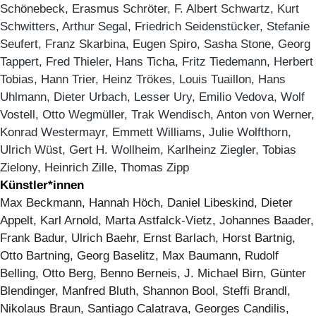
Schönebeck, Erasmus Schröter, F. Albert Schwartz, Kurt
Schwitters, Arthur Segal, Friedrich Seidenstücker, Stefanie
Seufert, Franz Skarbina, Eugen Spiro, Sasha Stone, Georg
Tappert, Fred Thieler, Hans Ticha, Fritz Tiedemann, Herbert
Tobias, Hann Trier, Heinz Trökes, Louis Tuaillon, Hans
Uhlmann, Dieter Urbach, Lesser Ury, Emilio Vedova, Wolf
Vostell, Otto Wegmüller, Trak Wendisch, Anton von Werner,
Konrad Westermayr, Emmett Williams, Julie Wolfthorn,
Ulrich Wüst, Gert H. Wollheim, Karlheinz Ziegler, Tobias
Zielony, Heinrich Zille, Thomas Zipp
Künstler*innen
Max Beckmann, Hannah Höch, Daniel Libeskind, Dieter
Appelt, Karl Arnold, Marta Astfalck-Vietz, Johannes Baader,
Frank Badur, Ulrich Baehr, Ernst Barlach, Horst Bartnig,
Otto Bartning, Georg Baselitz, Max Baumann, Rudolf
Belling, Otto Berg, Benno Berneis, J. Michael Birn, Günter
Blendinger, Manfred Bluth, Shannon Bool, Steffi Brandl,
Nikolaus Braun, Santiago Calatrava, Georges Candilis,