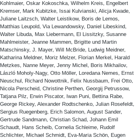
Kohlmaier, Oskar Kokoschka, Wilhelm Kreis, Engelbert
Kremser, Mark Kubitzke, Issai Kulvianski, Alicja Kwade,
Juliane Laitzsch, Walter Leistikow, Boris de Lemos,
Matthias Leupold, Via Lewandowsky, Daniel Libeskind,
Walter Libuda, Max Liebermann, El Lissitzky, Susanne
Mahlmeister, Jeanne Mammen, Brigitte und Martin
Matschinsky, J. Mayer, Will McBride, Ludwig Meidner,
Katharina Meldner, Moriz Melzer, Florian Merkel, Harald
Metzkes, Nanne Meyer, Jenny Michel, Boris Mikhailov,
László Moholy-Nagy, Otto Möller, Loredana Nemes, Ernst
Neuschul, Richard Nowottnik, Felix Nussbaum, Frei Otto,
Nicola Perscheid, Christine Perthen, Georgij Petrussow,
Tatjana Pilz, Erwin Piscator, Iwan Puni, Bettina Rabe,
George Rickey, Alexander Rodtschenko, Julian Rosefeldt,
Sergius Ruegenberg, Erich Salomon, August Sander,
Gertrude Sandmann, Christian Schad, Johann Emil
Schaudt, Hans Scheib, Cornelia Schleime, Rudolf
Schlichter, Michael Schmidt, Eva-Maria Schön, Eugen