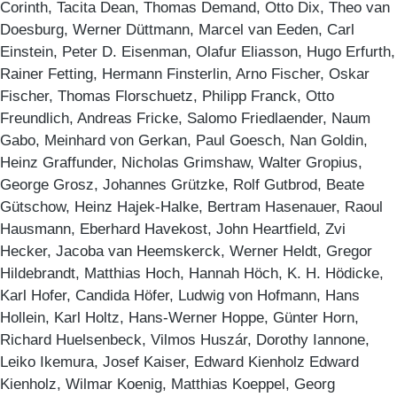
Corinth, Tacita Dean, Thomas Demand, Otto Dix, Theo van
Doesburg, Werner Düttmann, Marcel van Eeden, Carl
Einstein, Peter D. Eisenman, Olafur Eliasson, Hugo Erfurth,
Rainer Fetting, Hermann Finsterlin, Arno Fischer, Oskar
Fischer, Thomas Florschuetz, Philipp Franck, Otto
Freundlich, Andreas Fricke, Salomo Friedlaender, Naum
Gabo, Meinhard von Gerkan, Paul Goesch, Nan Goldin,
Heinz Graffunder, Nicholas Grimshaw, Walter Gropius,
George Grosz, Johannes Grützke, Rolf Gutbrod, Beate
Gütschow, Heinz Hajek-Halke, Bertram Hasenauer, Raoul
Hausmann, Eberhard Havekost, John Heartfield, Zvi
Hecker, Jacoba van Heemskerck, Werner Heldt, Gregor
Hildebrandt, Matthias Hoch, Hannah Höch, K. H. Hödicke,
Karl Hofer, Candida Höfer, Ludwig von Hofmann, Hans
Hollein, Karl Holtz, Hans-Werner Hoppe, Günter Horn,
Richard Huelsenbeck, Vilmos Huszár, Dorothy Iannone,
Leiko Ikemura, Josef Kaiser, Edward Kienholz Edward
Kienholz, Wilmar Koenig, Matthias Koeppel, Georg