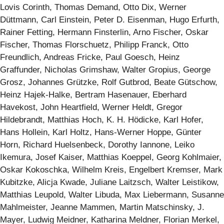
Lovis Corinth, Thomas Demand, Otto Dix, Werner
Düttmann, Carl Einstein, Peter D. Eisenman, Hugo Erfurth,
Rainer Fetting, Hermann Finsterlin, Arno Fischer, Oskar
Fischer, Thomas Florschuetz, Philipp Franck, Otto
Freundlich, Andreas Fricke, Paul Goesch, Heinz
Graffunder, Nicholas Grimshaw, Walter Gropius, George
Grosz, Johannes Grützke, Rolf Gutbrod, Beate Gütschow,
Heinz Hajek-Halke, Bertram Hasenauer, Eberhard
Havekost, John Heartfield, Werner Heldt, Gregor
Hildebrandt, Matthias Hoch, K. H. Hödicke, Karl Hofer,
Hans Hollein, Karl Holtz, Hans-Werner Hoppe, Günter
Horn, Richard Huelsenbeck, Dorothy Iannone, Leiko
Ikemura, Josef Kaiser, Matthias Koeppel, Georg Kohlmaier,
Oskar Kokoschka, Wilhelm Kreis, Engelbert Kremser, Mark
Kubitzke, Alicja Kwade, Juliane Laitzsch, Walter Leistikow,
Matthias Leupold, Walter Libuda, Max Liebermann, Susanne
Mahlmeister, Jeanne Mammen, Martin Matschinsky, J.
Mayer, Ludwig Meidner, Katharina Meldner, Florian Merkel,