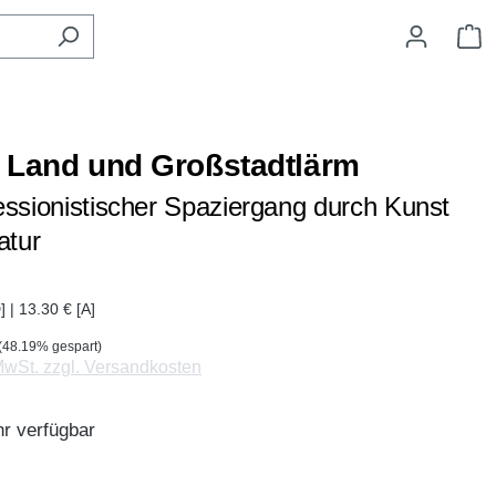
W
 Land und Großstadtlärm
essionistischer Spaziergang durch Kunst
atur
] | 13.30 € [A]
(48.19% gespart)
 MwSt. zzgl. Versandkosten
r verfügbar