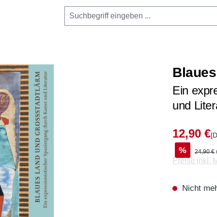
Blaues
Ein expr
und Liter
12,90 €
[D
%
24,90 €
Preise inkl.
Nicht meh