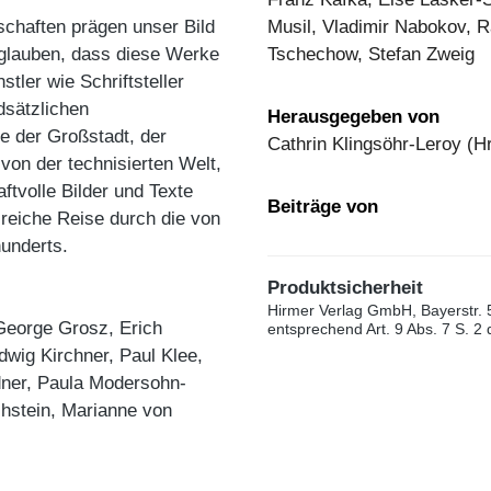
schaften prägen unser Bild
Musil, Vladimir Nabokov, R
glauben, dass diese Werke
Tschechow, Stefan Zweig
tler wie Schriftsteller
dsätzlichen
Herausgegeben von
me der Großstadt, der
Cathrin Klingsöhr-Leroy (H
von der technisierten Welt,
ftvolle Bilder und Texte
Beiträge von
sreiche Reise durch die von
underts.
Produktsicherheit
Hirmer Verlag GmbH, Bayerstr. 
George Grosz, Erich
entsprechend Art. 9 Abs. 7 S. 2
wig Kirchner, Paul Klee,
ner, Paula Modersohn-
chstein, Marianne von