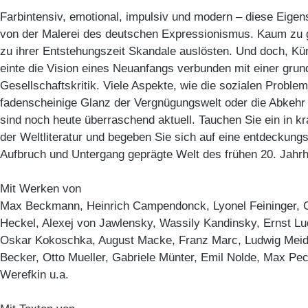
Farbintensiv, emotional, impulsiv und modern – diese Eigen
von der Malerei des deutschen Expressionismus. Kaum zu 
zu ihrer Entstehungszeit Skandale auslösten. Und doch, Küns
einte die Vision eines Neuanfangs verbunden mit einer grun
Gesellschaftskritik. Viele Aspekte, wie die sozialen Proble
fadenscheinige Glanz der Vergnügungswelt oder die Abkehr 
sind noch heute überraschend aktuell. Tauchen Sie ein in kra
der Weltliteratur und begeben Sie sich auf eine entdeckung
Aufbruch und Untergang geprägte Welt des frühen 20. Jahrh
Mit Werken von
Max Beckmann, Heinrich Campendonck, Lyonel Feininger, 
Heckel, Alexej von Jawlensky, Wassily Kandinsky, Ernst Lud
Oskar Kokoschka, August Macke, Franz Marc, Ludwig Meid
Becker, Otto Mueller, Gabriele Münter, Emil Nolde, Max Pe
Werefkin u.a.