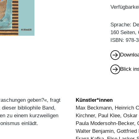
Verfügbarkei
Sprache: D
160 Seiten,
ISBN: 978-3
Downloa
Blick i
aschungen geben?«, fragt
Künstler*innen
 dieser bibliophile Band,
Max Beckmann, Heinrich C
ren zu einem kurzweiligen
Kirchner, Paul Klee, Oska
onismus einlädt.
Paula Modersohn-Becker, Ot
Walter Benjamin, Gottfried
Franz Kafka, Else Lasker-