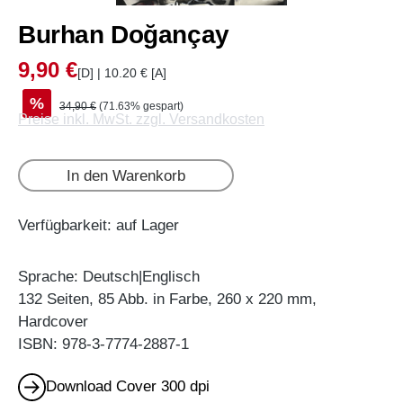
Burhan Doğançay
9,90 €
[D] | 10.20 € [A]
%
34,90 €
(71.63% gespart)
Preise inkl. MwSt. zzgl. Versandkosten
In den Warenkorb
Verfügbarkeit: auf Lager
Sprache: Deutsch|Englisch
132 Seiten, 85 Abb. in Farbe, 260 x 220 mm,
Hardcover
ISBN: 978-3-7774-2887-1
Download Cover 300 dpi