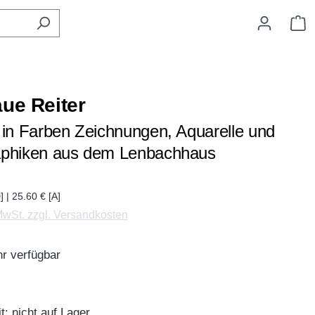
W
aue Reiter
 in Farben Zeichnungen, Aquarelle und
aphiken aus dem Lenbachhaus
] | 25.60 € [A]
 MwSt. zzgl. Versandkosten
r verfügbar
t: nicht auf Lager