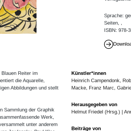
Sprache: ge
Seiten, ,
ISBN: 978-3
Downloa
 Blauen Reiter im
Künstler*innen
ntiert die Aquarelle,
Heinrich Campendonk, Robe
gen Abbildungen und stellt
Macke, Franz Marc, Gabriel
Herausgegeben von
hen Sammlung der Graphik
Helmut Friedel (Hrsg.) | A
 zusammenfassende Werk,
s versammelt unter anderem
Beiträge von