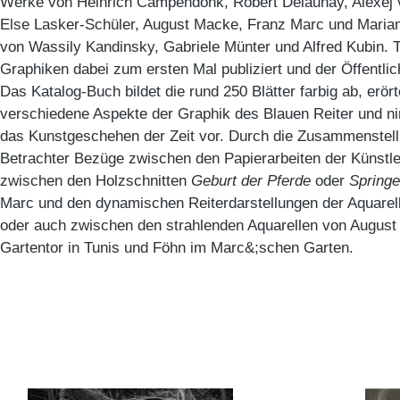
Werke von Heinrich Campendonk, Robert Delaunay, Alexej 
Else Lasker-Schüler, August Macke, Franz Marc und Maria
von Wassily Kandinsky, Gabriele Münter und Alfred Kubin. T
Graphiken dabei zum ersten Mal publiziert und der Öffentli
Das Katalog-Buch bildet die rund 250 Blätter farbig ab, erörte
verschiedene Aspekte der Graphik des Blauen Reiter und n
das Kunstgeschehen der Zeit vor. Durch die Zusammenstell
Betrachter Bezüge zwischen den Papierarbeiten der Künstle
zwischen den Holzschnitten
Geburt der Pferde
oder
Spring
Marc und den dynamischen Reiterdarstellungen der Aquarel
oder auch zwischen den strahlenden Aquarellen von August
Gartentor in Tunis und Föhn im Marc&;schen Garten.