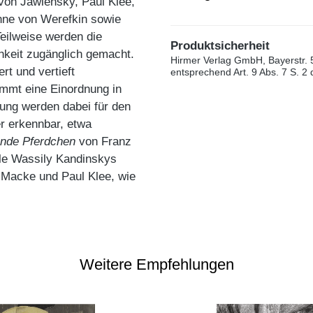
von Jawlensky, Paul Klee,
nne von Werefkin sowie
eilweise werden die
Produktsicherheit
chkeit zugänglich gemacht.
Hirmer Verlag GmbH, Bayerstr. 
rt und vertieft
entsprechend Art. 9 Abs. 7 S. 2
immt eine Einordnung in
ung werden dabei für den
r erkennbar, etwa
ende Pferdchen
von Franz
le Wassily Kandinskys
 Macke und Paul Klee, wie
Weitere Empfehlungen