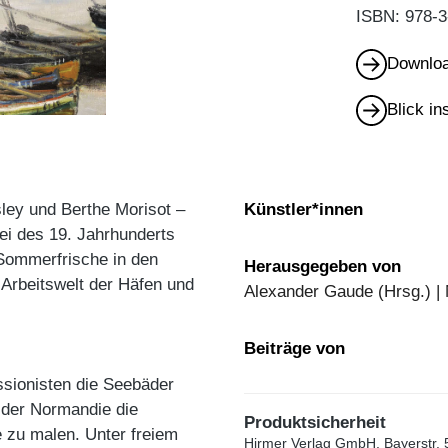
ISBN: 978-3
Downloa
Blick i
ley und Berthe Morisot –
Künstler*innen
ei des 19. Jahrhunderts
Sommerfrische in den
Herausgegeben von
 Arbeitswelt der Häfen und
Alexander Gaude (Hrsg.) | 
Beiträge von
ssionisten die Seebäder
n der Normandie die
Produktsicherheit
e zu malen. Unter freiem
Hirmer Verlag GmbH, Bayerstr. 