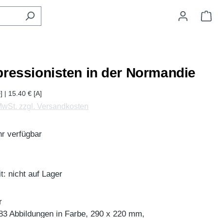
W
pressionisten in der Normandie
] | 15.40 € [A]
 MwSt. zzgl. Versandkosten
r verfügbar
t: nicht auf Lager
r
 83 Abbildungen in Farbe, 290 x 220 mm,