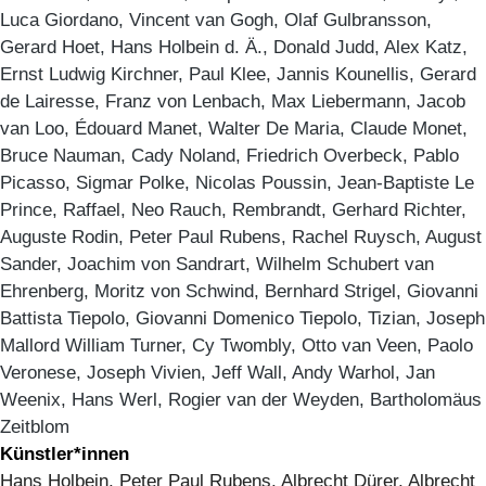
Luca Giordano, Vincent van Gogh, Olaf Gulbransson,
Gerard Hoet, Hans Holbein d. Ä., Donald Judd, Alex Katz,
Ernst Ludwig Kirchner, Paul Klee, Jannis Kounellis, Gerard
de Lairesse, Franz von Lenbach, Max Liebermann, Jacob
van Loo, Édouard Manet, Walter De Maria, Claude Monet,
Bruce Nauman, Cady Noland, Friedrich Overbeck, Pablo
Picasso, Sigmar Polke, Nicolas Poussin, Jean-Baptiste Le
Prince, Raffael, Neo Rauch, Rembrandt, Gerhard Richter,
Auguste Rodin, Peter Paul Rubens, Rachel Ruysch, August
Sander, Joachim von Sandrart, Wilhelm Schubert van
Ehrenberg, Moritz von Schwind, Bernhard Strigel, Giovanni
Battista Tiepolo, Giovanni Domenico Tiepolo, Tizian, Joseph
Mallord William Turner, Cy Twombly, Otto van Veen, Paolo
Veronese, Joseph Vivien, Jeff Wall, Andy Warhol, Jan
Weenix, Hans Werl, Rogier van der Weyden, Bartholomäus
Zeitblom
Künstler*innen
Hans Holbein, Peter Paul Rubens, Albrecht Dürer, Albrecht