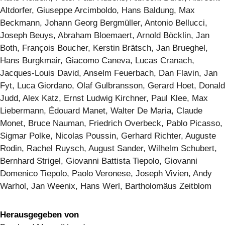
Altdorfer, Giuseppe Arcimboldo, Hans Baldung, Max
Beckmann, Johann Georg Bergmüller, Antonio Bellucci,
Joseph Beuys, Abraham Bloemaert, Arnold Böcklin, Jan
Both, François Boucher, Kerstin Brätsch, Jan Brueghel,
Hans Burgkmair, Giacomo Caneva, Lucas Cranach,
Jacques-Louis David, Anselm Feuerbach, Dan Flavin, Jan
Fyt, Luca Giordano, Olaf Gulbransson, Gerard Hoet, Donald
Judd, Alex Katz, Ernst Ludwig Kirchner, Paul Klee, Max
Liebermann, Édouard Manet, Walter De Maria, Claude
Monet, Bruce Nauman, Friedrich Overbeck, Pablo Picasso,
Sigmar Polke, Nicolas Poussin, Gerhard Richter, Auguste
Rodin, Rachel Ruysch, August Sander, Wilhelm Schubert,
Bernhard Strigel, Giovanni Battista Tiepolo, Giovanni
Domenico Tiepolo, Paolo Veronese, Joseph Vivien, Andy
Warhol, Jan Weenix, Hans Werl, Bartholomäus Zeitblom
Herausgegeben von