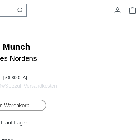
W
d Munch
des Nordens
] | 56.60 € [A]
 MwSt. zzgl. Versandkosten
en Warenkorb
t: auf Lager