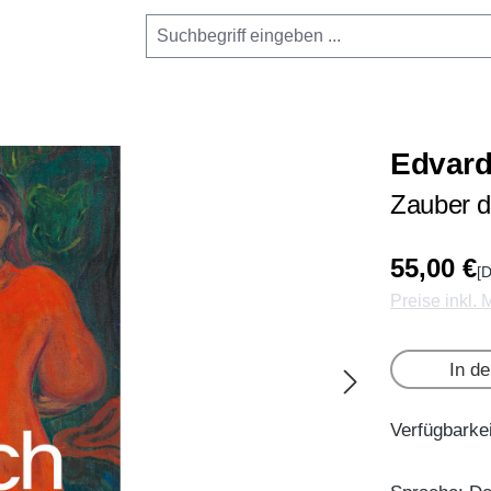
Edvar
Zauber 
55,00 €
[D
Preise inkl.
In d
Verfügbarkei