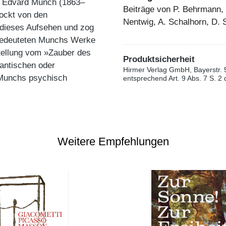
en Edvard Munch (1863–
Beiträge von P. Behrmann, C
hockt von den
Nentwig, A. Schalhorn, D. S
s dieses Aufsehen und zog
n bedeuteten Munchs Werke
stellung vom »Zauber des
Produktsicherheit
mantischen oder
Hirmer Verlag GmbH, Bayerstr. 
 Munchs psychisch
entsprechend Art. 9 Abs. 7 S. 2
Weitere Empfehlungen