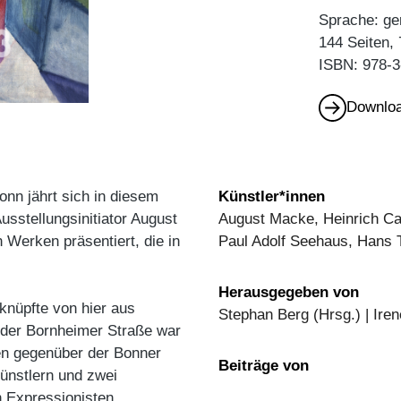
Sprache: ge
144 Seiten, 
ISBN: 978-3
Downloa
onn jährt sich in diesem
Künstler*innen
sstellungsinitiator August
August Macke, Heinrich C
Werken präsentiert, die in
Paul Adolf Seehaus, Hans 
Herausgegeben von
nüpfte von hier aus
Stephan Berg (Hrsg.) | Iren
n der Bornheimer Straße war
en gegenüber der Bonner
Beiträge von
ünstlern und zwei
n Expressionisten