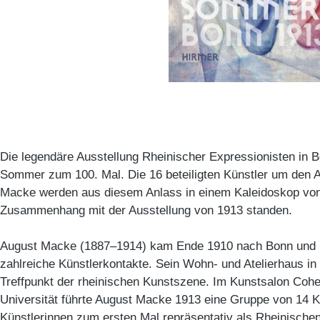
Die legendäre Ausstellung Rheinischer Expressionisten in B
Sommer zum 100. Mal. Die 16 beteiligten Künstler um den Au
Macke werden aus diesem Anlass in einem Kaleidoskop von 
Zusammenhang mit der Ausstellung von 1913 standen.
August Macke (1887–1914) kam Ende 1910 nach Bonn und k
zahlreiche Künstlerkontakte. Sein Wohn- und Atelierhaus i
Treffpunkt der rheinischen Kunstszene. Im Kunstsalon Coh
Universität führte August Macke 1913 eine Gruppe von 14 K
Künstlerinnen zum ersten Mal repräsentativ als Rheinische