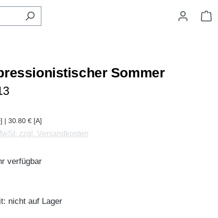
W
pressionistischer Sommer
13
] | 30.80 € [A]
 MwSt. zzgl. Versandkosten
r verfügbar
t: nicht auf Lager