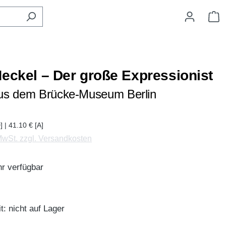
W
Heckel – Der große Expressionist
us dem Brücke-Museum Berlin
] | 41.10 € [A]
 MwSt. zzgl. Versandkosten
r verfügbar
t: nicht auf Lager