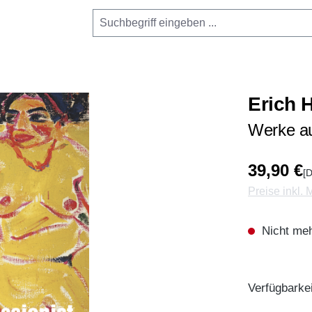
Erich 
Werke a
39,90 €
[D
Preise inkl.
Nicht meh
Verfügbarkei