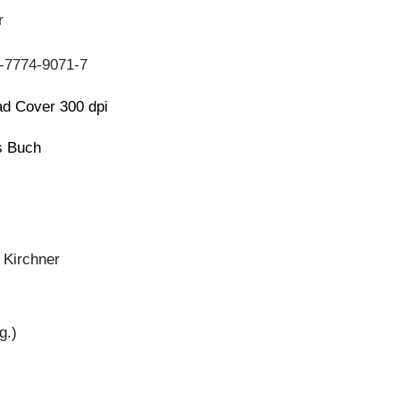
r
-7774-9071-7
d Cover 300 dpi
ns Buch
 Kirchner
g.)