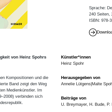
Sprache: D
240 Seiten,
ISBN: 978-3
Downloa
tigkeit von Heinz Spohrs
Künstler*innen
Heinz Spohr
chen Kompositionen und die
Herausgegeben von
rierte Band zeigt den Weg
Annelie Lütgens|Malte Spo
ten Medienkünstler. Im
9–2008) verbinden sich
Beiträge von
desrepublik.
U. Breymayer, H. Bude, P. 