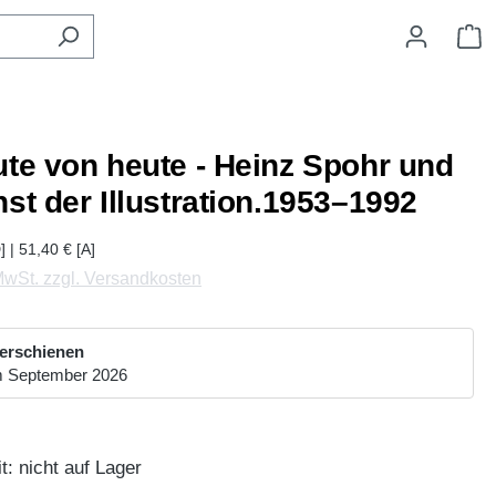
W
ute von heute - Heinz Spohr und
st der Illustration.1953–1992
] | 51,40 € [A]
 MwSt. zzgl. Versandkosten
 erschienen
im September 2026
t: nicht auf Lager