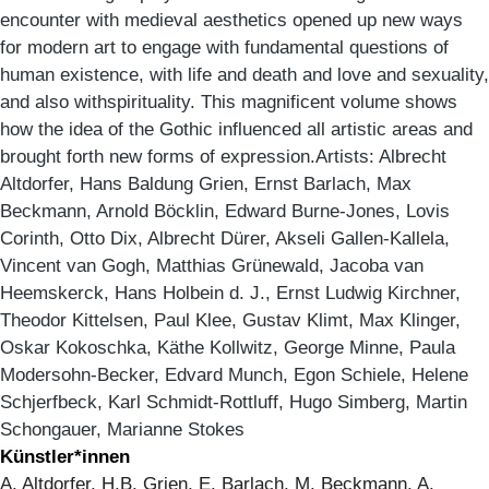
encounter with medieval aesthetics opened up new ways
for modern art to engage with fundamental questions of
human existence, with life and death and love and sexuality,
and also withspirituality. This magnificent volume shows
how the idea of the Gothic influenced all artistic areas and
brought forth new forms of expression.Artists: Albrecht
Altdorfer, Hans Baldung Grien, Ernst Barlach, Max
Beckmann, Arnold Böcklin, Edward Burne-Jones, Lovis
Corinth, Otto Dix, Albrecht Dürer, Akseli Gallen-Kallela,
Vincent van Gogh, Matthias Grünewald, Jacoba van
Heemskerck, Hans Holbein d. J., Ernst Ludwig Kirchner,
Theodor Kittelsen, Paul Klee, Gustav Klimt, Max Klinger,
Oskar Kokoschka, Käthe Kollwitz, George Minne, Paula
Modersohn-Becker, Edvard Munch, Egon Schiele, Helene
Schjerfbeck, Karl Schmidt-Rottluff, Hugo Simberg, Martin
Schongauer, Marianne Stokes
Künstler*innen
A. Altdorfer, H.B. Grien, E. Barlach, M. Beckmann, A.