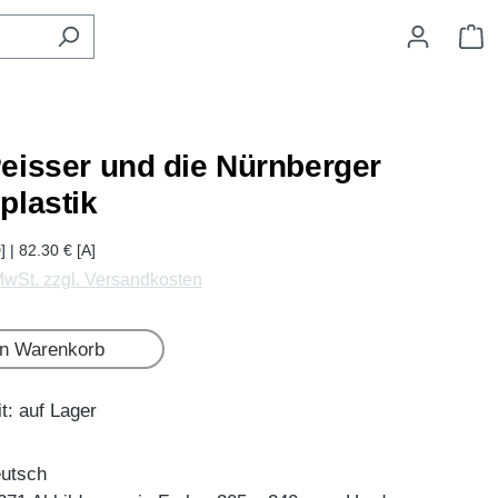
W
eisser und die Nürnberger
plastik
] | 82.30 € [A]
 MwSt. zzgl. Versandkosten
en Warenkorb
t: auf Lager
eutsch