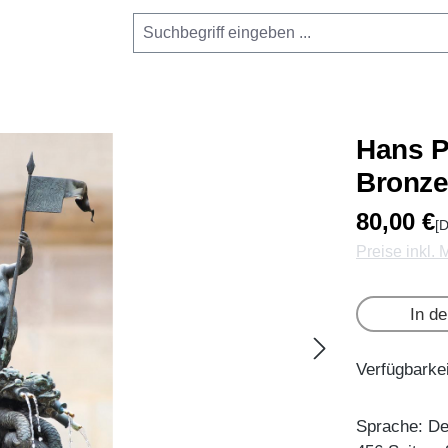
Hans P
Bronze
80,00 €
[D
Preise inkl.
In d
Verfügbarkei
Sprache: D