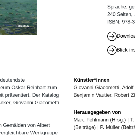
Sprache: ge
240 Seiten,
ISBN: 978-3
Downloa
Blick i
edeutendste
Künstler*innen
seum Oskar Reinhart zum
Giovanni Giacometti, Adolf
it präsentiert. Der Katalog
Benjamin Vautier, Robert Zü
Anker, Giovanni Giacometti
Herausgegeben von
Marc Fehlmann (Hrsg.) | T.
en Gemälden von Albert
(Beiträge) | P. Müller (Beitr
vergleichbare Werkgruppe