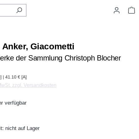
W
, Anker, Giacometti
erke der Sammlung Christoph Blocher
] | 41.10 € [A]
 MwSt. zzgl. Versandkosten
r verfügbar
t: nicht auf Lager