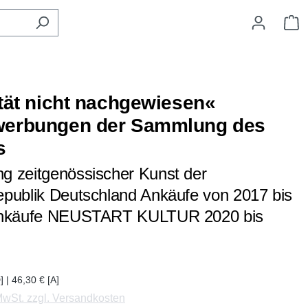
W
ität nicht nachgewiesen«
werbungen der Sammlung des
s
 zeitgenössischer Kunst der
publik Deutschland Ankäufe von 2017 bis
Ankäufe NEUSTART KULTUR 2020 bis
] | 46,30 € [A]
 MwSt. zzgl. Versandkosten