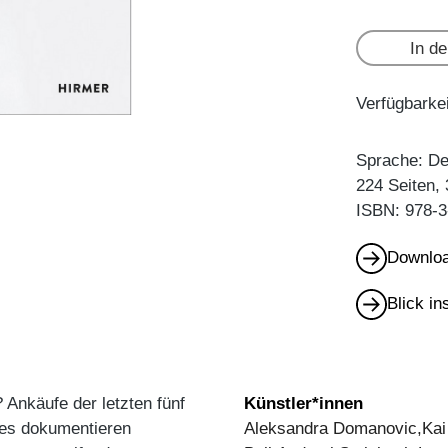
In d
Verfügbarkei
Sprache: D
224 Seiten,
ISBN: 978-3
Downloa
Blick i
 Ankäufe der letzten fünf
Künstler*innen
des dokumentieren
Aleksandra Domanovic,Kai