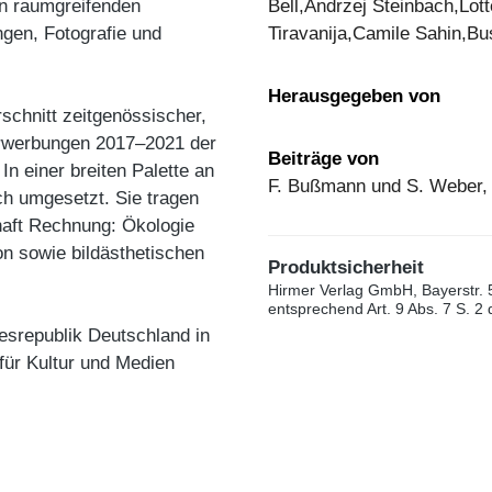
on raumgreifenden
Bell,Andrzej Steinbach,Lott
ngen, Fotografie und
Tiravanija,Camile Sahin,B
Herausgegeben von
schnitt zeitgenössischer,
erwerbungen 2017–2021 der
Beiträge von
n einer breiten Palette an
F. Bußmann und S. Weber, N
h umgesetzt. Sie tragen
haft Rechnung: Ökologie
on sowie bildästhetischen
Produktsicherheit
Hirmer Verlag GmbH, Bayerstr. 
entsprechend Art. 9 Abs. 7 S. 2
esrepublik Deutschland in
für Kultur und Medien