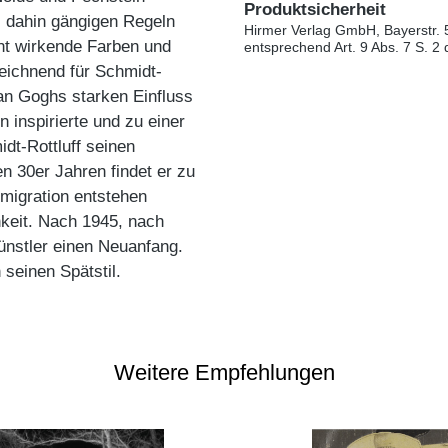
Produktsicherheit
is dahin gängigen Regeln
Hirmer Verlag GmbH, Bayerstr. 
nt wirkende Farben und
entsprechend Art. 9 Abs. 7 S. 2
eichnend für Schmidt-
an Goghs starken Einfluss
n inspirierte und zu einer
dt-Rottluff seinen
en 30er Jahren findet er zu
Emigration entstehen
hkeit. Nach 1945, nach
ünstler einen Neuanfang.
seinen Spätstil.
Weitere Empfehlungen