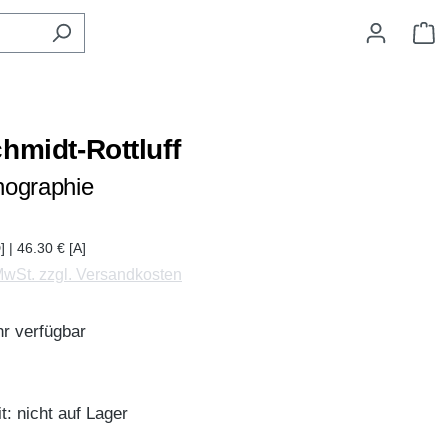
W
hmidt-Rottluff
nographie
] | 46.30 € [A]
 MwSt. zzgl. Versandkosten
r verfügbar
t: nicht auf Lager