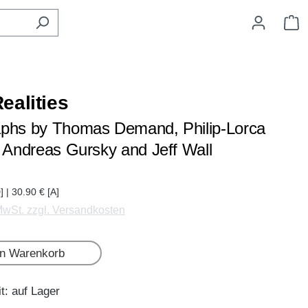
W
ealities
phs by Thomas Demand, Philip-Lorca
, Andreas Gursky and Jeff Wall
] | 30.90 € [A]
 MwSt. zzgl. Versandkosten
en Warenkorb
t: auf Lager