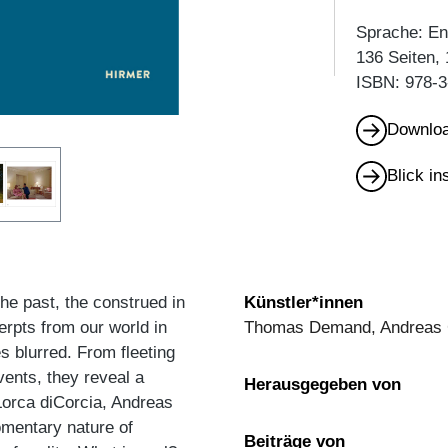
Sprache: En
136 Seiten,
ISBN: 978-3
Downloa
Blick i
the past, the construed in
Künstler*innen
rpts from our world in
Thomas Demand, Andreas
 blurred. From fleeting
ents, they reveal a
Herausgegeben von
Lorca diCorcia, Andreas
omentary nature of
Beiträge von