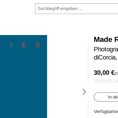
Made R
Photogra
diCorcia
30,00 €
[D
Preise inkl.
In d
Verfügbarkei