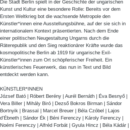
Die Stadt Berlin spielt in der Geschichte der ungarischen
Kunst und Kultur eine besondere Rolle: Bereits vor dem
Ersten Weltkrieg bot die wachsende Metropole den
Künstler*innen eine Ausstellungsbühne, auf der sie sich in
internationalem Kontext präsentierten. Nach dem Ende
einer politischen Neugestaltung Ungarns durch die
Räterepublik und den Sieg reaktionärer Kräfte wurde das
kosmopolitische Berlin ab 1919 für ungarische Exil-
Künstler*innen zum Ort schöpferischer Freiheit. Ein
künstlerisches Feuerwerk, das nun in Text und Bild
entdeckt werden kann.
KÜNSTLER*INNEN
József Bató | Róbert Berény | Aurél Bernáth | Éva Besnyő |
Vera Biller | Mihály Biró | Dezső Bokros Birman | Sándor
Bortnyik | Brassaï | Marcel Breuer | Béla Czóbel | Lajos
d’Ébneth | Sándor Ék | Béni Ferenczy | Károly Ferenczy |
Noémi Ferenczy | Alfréd Forbát | Gyula Hincz | Béla Kádár |