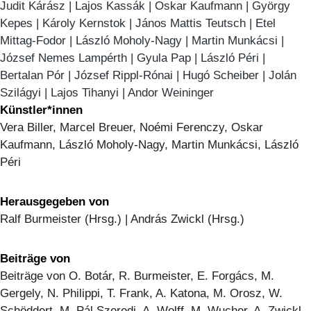
Judit Kárász | Lajos Kassák | Oskar Kaufmann | György
Kepes | Károly Kernstok | János Mattis Teutsch | Etel
Mittag-Fodor | László Moholy-Nagy | Martin Munkácsi |
József Nemes Lampérth | Gyula Pap | László Péri |
Bertalan Pór | József Rippl-Rónai | Hugó Scheiber | Jolán
Szilágyi | Lajos Tihanyi | Andor Weininger
Künstler*innen
Vera Biller, Marcel Breuer, Noémi Ferenczy, Oskar
Kaufmann, László Moholy-Nagy, Martin Munkácsi, László
Péri
Herausgegeben von
Ralf Burmeister (Hrsg.) | András Zwickl (Hrsg.)
Beiträge von
Beiträge von O. Botár, R. Burmeister, E. Forgács, M.
Gergely, N. Philippi, T. Frank, A. Katona, M. Orosz, W.
Schöddert, M. Pál Szeredi, A. Wolff, M. Wucher, A. Zwickl