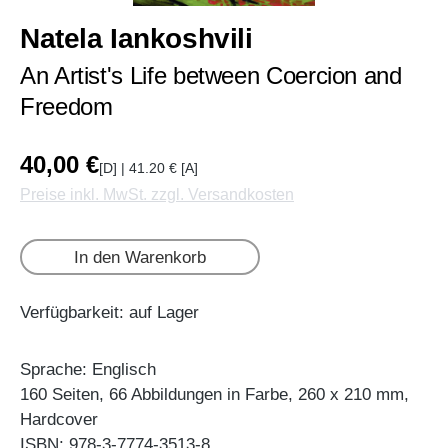
Natela Iankoshvili
An Artist's Life between Coercion and
Freedom
40,00 €
[D] | 41.20 € [A]
Preise inkl. MwSt. zzgl. Versandkosten
In den Warenkorb
Verfügbarkeit: auf Lager
Sprache: Englisch
160 Seiten, 66 Abbildungen in Farbe, 260 x 210 mm,
Hardcover
ISBN: 978-3-7774-3513-8