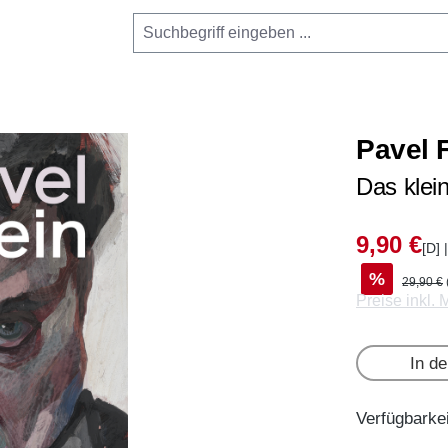
Pavel 
Das klei
9,90 €
[D] 
%
29,90 €
Preise inkl.
In d
Verfügbarkei