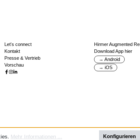
Let's connect
Hirmer Augmented Rea
Kontakt
Download App hier
Presse & Vertrieb
→ Android
Vorschau
→ iOS
kies.
Mehr Informationen ...
Konfigurieren