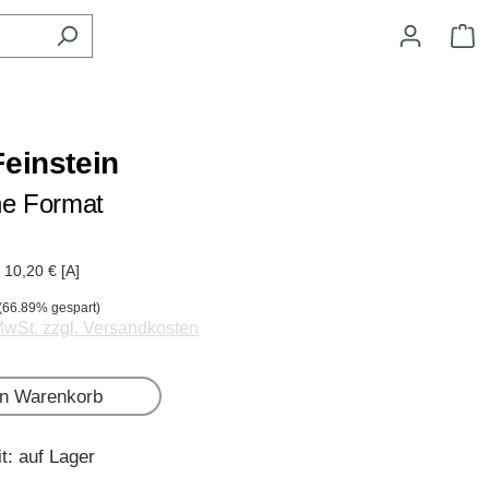
W
Feinstein
ne Format
| 10,20 € [A]
(66.89% gespart)
 MwSt. zzgl. Versandkosten
en Warenkorb
t: auf Lager