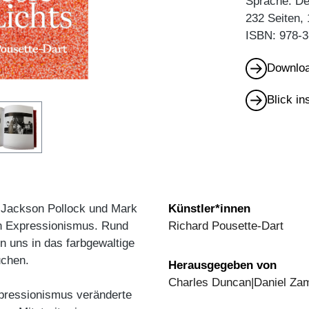
Sprache: D
232 Seiten,
ISBN: 978-3
Downloa
Blick i
e Jackson Pollock und Mark
Künstler*innen
en Expressionismus. Rund
Richard Pousette-Dart
 uns in das farbgewaltige
uchen.
Herausgegeben von
Charles Duncan|Daniel Za
pressionismus veränderte