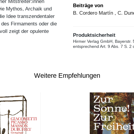
er Mitstreiter:innen
Beiträge von
wie Mythos, Archaik und
B. Cordero Martín , C. Dun
 die Idee transzendentaler
it des Firmaments oder die
oll zeigt der opulente
Produktsicherheit
Hirmer Verlag GmbH, Bayerstr. 
entsprechend Art. 9 Abs. 7 S. 2
Weitere Empfehlungen