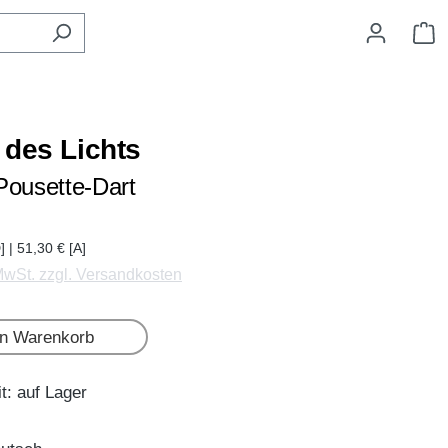
W
 des Lichts
Pousette-Dart
] | 51,30 € [A]
 MwSt. zzgl. Versandkosten
en Warenkorb
t: auf Lager