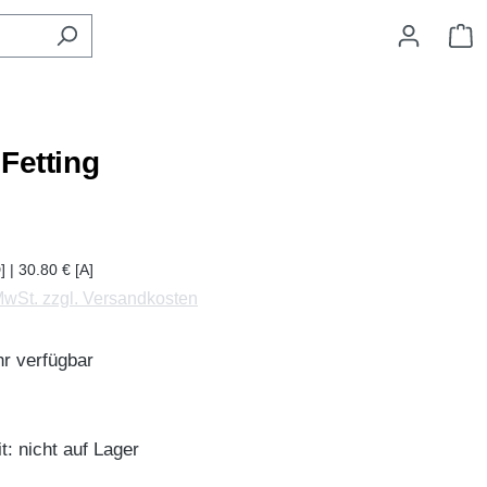
W
Fetting
] | 30.80 € [A]
 MwSt. zzgl. Versandkosten
r verfügbar
t: nicht auf Lager