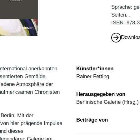
Sprache: ge
Seiten, ,
ISBN: 978-3
Downloa
international anerkannten
Künstler*innen
äsentierten Gemälde,
Rainer Fetting
eladene Atmosphäre der
 aufmerksamen Chronisten
Herausgegeben von
Berlinische Galerie (Hrsg.)
Berlin. Mit der
Beiträge von
von hier prägende Impulse
und dieses
 legendären Galerie am