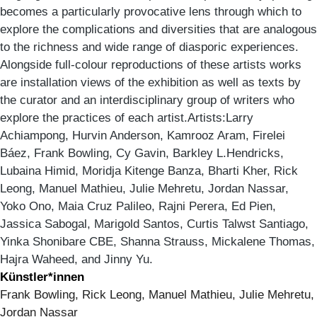
becomes a particularly provocative lens through which to
explore the complications and diversities that are analogous
to the richness and wide range of diasporic experiences.
Alongside full-colour reproductions of these artists works
are installation views of the exhibition as well as texts by
the curator and an interdisciplinary group of writers who
explore the practices of each artist.Artists:Larry
Achiampong, Hurvin Anderson, Kamrooz Aram, Firelei
Báez, Frank Bowling, Cy Gavin, Barkley L.Hendricks,
Lubaina Himid, Moridja Kitenge Banza, Bharti Kher, Rick
Leong, Manuel Mathieu, Julie Mehretu, Jordan Nassar,
Yoko Ono, Maia Cruz Palileo, Rajni Perera, Ed Pien,
Jassica Sabogal, Marigold Santos, Curtis Talwst Santiago,
Yinka Shonibare CBE, Shanna Strauss, Mickalene Thomas,
Hajra Waheed, and Jinny Yu.
Künstler*innen
Frank Bowling, Rick Leong, Manuel Mathieu, Julie Mehretu,
Jordan Nassar