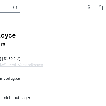
W
Royce
rs
] | 51.30 € [A]
 MwSt. zzgl. Versandkosten
r verfügbar
t: nicht auf Lager