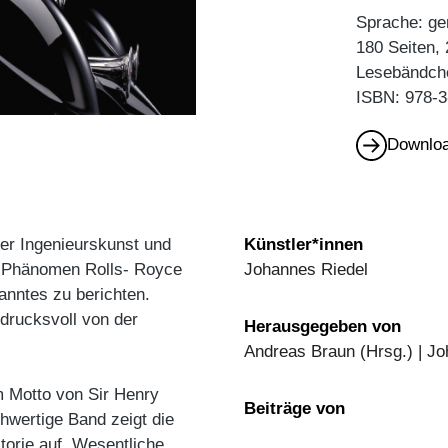
Sprache: ge
180 Seiten,
Lesebändch
ISBN: 978-3
Downloa
ler Ingenieurskunst und
Künstler*innen
as Phänomen Rolls- Royce
Johannes Riedel
anntes zu berichten.
drucksvoll von der
Herausgegeben von
Andreas Braun (Hrsg.) | Jo
m Motto von Sir Henry
Beiträge von
chwertige Band zeigt die
torie auf. Wesentliche