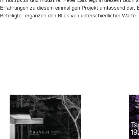
Infrastruktur und Industrie. Peter Latz legt in diesem Buch
Erfahrungen zu diesem einmaligen Projekt umfassend dar. 
Beteiligter ergänzen den Blick von unterschiedlicher Warte.