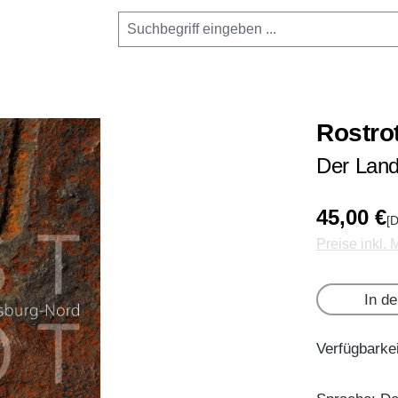
Rostro
Der Land
45,00 €
[D
Preise inkl.
In d
Verfügbarkei