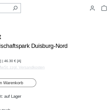
W
t
schaftspark Duisburg-Nord
] | 46.30 € [A]
 MwSt. zzgl. Versandkosten
en Warenkorb
t: auf Lager