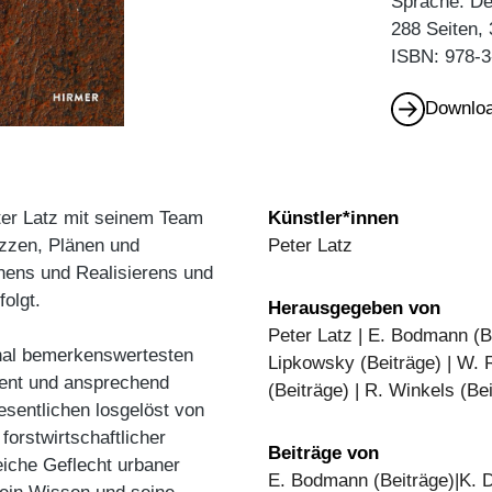
Sprache: D
288 Seiten,
ISBN: 978-3
Downloa
ter Latz mit seinem Team
Künstler*innen
izzen, Plänen und
Peter Latz
anens und Realisierens und
folgt.
Herausgegeben von
Peter Latz | E. Bodmann (Bei
onal bemerkenswertesten
Lipkowsky (Beiträge) | W. R
igent und ansprechend
(Beiträge) | R. Winkels (Be
sentlichen losgelöst von
forstwirtschaftlicher
Beiträge von
eiche Geflecht urbaner
E. Bodmann (Beiträge)|K. D