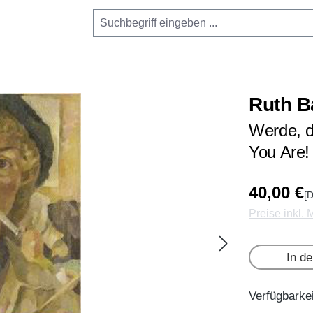
Ruth B
Werde, d
You Are! 
40,00 €
[D
Preise inkl.
In d
Verfügbarkei