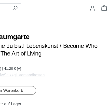
W
aumgarte
ie du bist! Lebenskunst / Become Who
The Art of Living
] | 41.20 € [A]
 MwSt. zzgl. Versandkosten
en Warenkorb
t: auf Lager