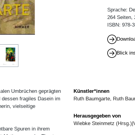
Sprache: De
264 Seiten,
ISBN: 978-3
Downloa
Blick i
kalen Umbrüchen geprägten
Künstler*innen
 dessen fragiles Dasein im
Ruth Baumgarte, Ruth Bau
erin, vielseitige
Herausgegeben von
Wiebke Steinmetz (Hrsg.)|V
tbare Spuren in ihrem