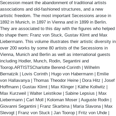
Secession meant the abandonment of traditional artists
associations and old-fashioned structures, and a new
artistic freedom. The most important Secessions arose in
1892 in Munich, in 1897 in Vienna and in 1899 in Berlin.
They are associated to this day with the figures who helped
to shape them: Franz von Stuck, Gustav Klimt and Max
Liebermann. This volume illustrates their artistic diversity in
over 200 works by some 80 artists of the Secessions in
Vienna, Munich and Berlin as well as international guests
including Hodler, Munch, Rodin, Segantini and
Toorop.ARTISTSCharlotte Berend-Corinth | Wilhelm
Bernatzik | Lovis Corinth | Hugo von Habermann | Emilie
von Hallavanya | Thomas Theodor Heine | Dora Hitz | Josef
Hoffmann | Gustav Klimt | Max Klinger | Käthe Kollwitz |
Max Kurzweil | Walter Leistikow | Sabine Lepsius | Max
Liebermann | Carl Moll | Koloman Moser | Auguste Rodin |
Giovanni Segantini | Franz Skarbina | Maria Slavona | Max
Slevogt | Franz von Stuck | Jan Toorop | Fritz von Uhde |