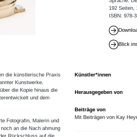
Sprache: De
192 Seiten,
ISBN: 978-3
Downloa
Blick i
en die künstlerische Praxis
Künstler*innen
kannter Kunstwerke.
 über die Kopie hinaus die
Herausgegeben von
terentwickelt und dem
Beiträge von
Mit Beiträgen von Kay Heym
rte Fotografin, Malerin und
e noch an die Nach ahmung
d der Rückschluss auf die