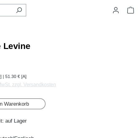
W
e Levine
] | 51.30 € [A]
 MwSt. zzgl. Versandkosten
en Warenkorb
t: auf Lager