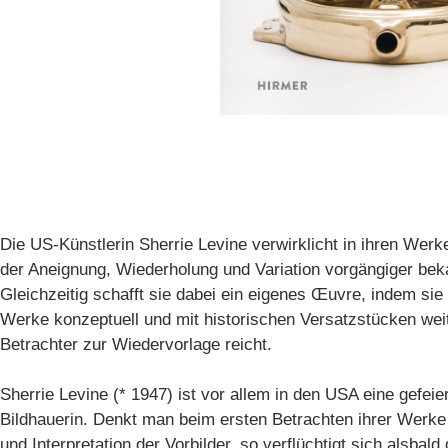
Die US-Künstlerin Sherrie Levine verwirklicht in ihren Werk
der Aneignung, Wiederholung und Variation vorgängiger be
Gleichzeitig schafft sie dabei ein eigenes Œuvre, indem sie
Werke konzeptuell und mit historischen Versatzstücken wei
Betrachter zur Wiedervorlage reicht.
Sherrie Levine (* 1947) ist vor allem in den USA eine gefeie
Bildhauerin. Denkt man beim ersten Betrachten ihrer Werk
und Interpretation der Vorbilder, so verflüchtigt sich alsbal