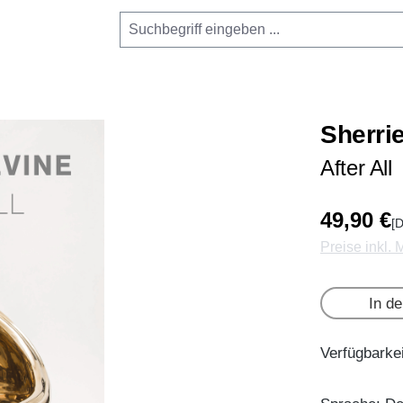
Sherri
After All
49,90 €
[D
Preise inkl.
In d
Verfügbarkei