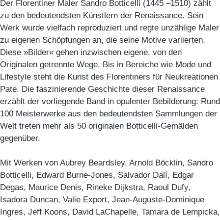
Der Florentiner Maler Sandro Botticelli (1445 –1510) zählt
zu den bedeutendsten Künstlern der Renaissance. Sein
Werk wurde vielfach reproduziert und regte unzählige Maler
zu eigenen Schöpfungen an, die seine Motive variierten.
Diese »Bilder« gehen inzwischen eigene, von den
Originalen getrennte Wege. Bis in Bereiche wie Mode und
Lifestyle steht die Kunst des Florentiners für Neukreationen
Pate. Die faszinierende Geschichte dieser Renaissance
erzählt der vorliegende Band in opulenter Bebilderung: Rund
100 Meisterwerke aus den bedeutendsten Sammlungen der
Welt treten mehr als 50 originalen Botticelli-Gemälden
gegenüber.
Mit Werken von Aubrey Beardsley, Arnold Böcklin, Sandro
Botticelli, Edward Burne-Jones, Salvador Dalí, Edgar
Degas, Maurice Denis, Rineke Dijkstra, Raoul Dufy,
Isadora Duncan, Valie Export, Jean-Auguste-Dominique
Ingres, Jeff Koons, David LaChapelle, Tamara de Lempicka,