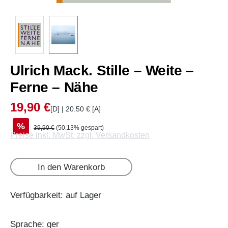
Ulrich Mack. Stille – Weite –
Ferne – Nähe
19,90 €
[D] | 20.50 € [A]
%
39,90 €
(50.13% gespart)
Preise inkl. MwSt. zzgl. Versandkosten
In den Warenkorb
Verfügbarkeit: auf Lager
Sprache: ger