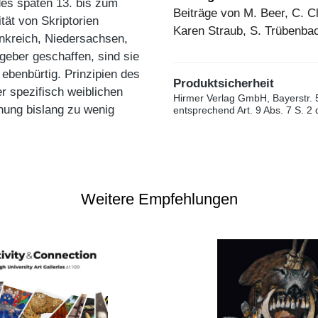
des späten 13. bis zum
Beiträge von M. Beer, C. C
tät von Skriptorien
Karen Straub, S. Trübenba
ankreich, Niedersachsen,
geber geschaffen, sind sie
ebenbürtig. Prinzipien des
Produktsicherheit
r spezifisch weiblichen
Hirmer Verlag GmbH, Bayerstr. 
chung bislang zu wenig
entsprechend Art. 9 Abs. 7 S. 2
Weitere Empfehlungen