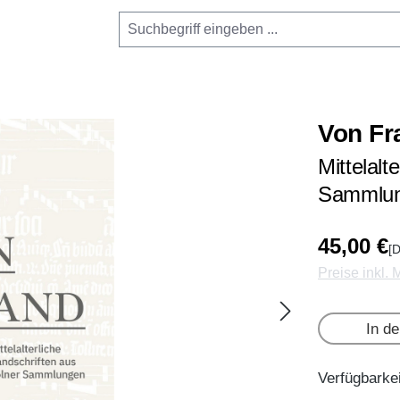
Von Fr
Mittelalt
Sammlu
45,00 €
[D
Preise inkl.
In d
Verfügbarkei