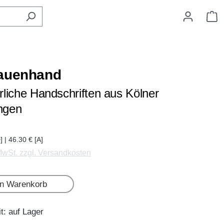
W
auenhand
erliche Handschriften aus Kölner
ngen
] | 46.30 € [A]
 MwSt. zzgl. Versandkosten
en Warenkorb
t: auf Lager